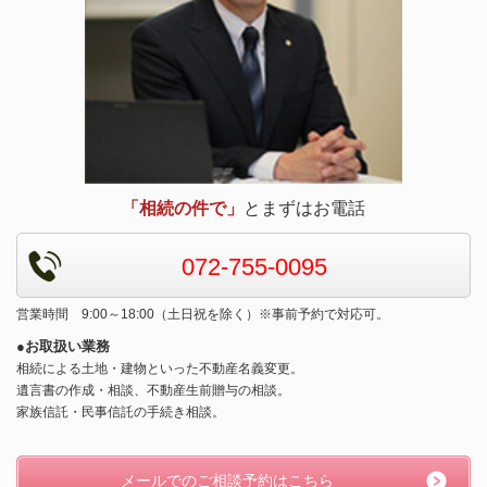
「相続の件で」
とまずはお電話
072-755-0095
営業時間 9:00～18:00（土日祝を除く）※事前予約で対応可。
●お取扱い業務
相続による土地・建物といった不動産名義変更。
遺言書の作成・相談、不動産生前贈与の相談。
家族信託・民事信託の手続き相談。
メールでのご相談予約はこちら