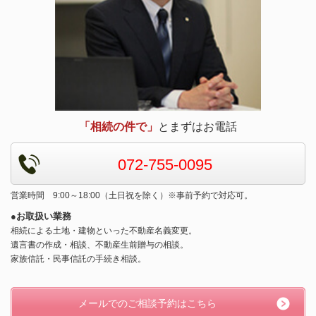
「相続の件で」
とまずはお電話
072-755-0095
営業時間 9:00～18:00（土日祝を除く）※事前予約で対応可。
●お取扱い業務
相続による土地・建物といった不動産名義変更。
遺言書の作成・相談、不動産生前贈与の相談。
家族信託・民事信託の手続き相談。
メールでのご相談予約はこちら