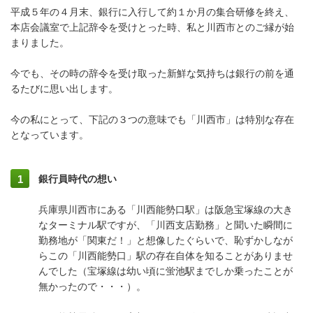
平成５年の４月末、銀行に入行して約１か月の集合研修を終え、
本店会議室で上記辞令を受けとった時、私と川西市とのご縁が始
まりました。
今でも、その時の辞令を受け取った新鮮な気持ちは銀行の前を通
るたびに思い出します。
今の私にとって、下記の３つの意味でも「川西市」は特別な存在
となっています。
銀行員時代の想い
兵庫県川西市にある「川西能勢口駅」は阪急宝塚線の大き
なターミナル駅ですが、「川西支店勤務」と聞いた瞬間に
勤務地が「関東だ！」と想像したぐらいで、恥ずかしなが
らこの「川西能勢口」駅の存在自体を知ることがありませ
んでした（宝塚線は幼い頃に蛍池駅までしか乗ったことが
無かったので・・・）。