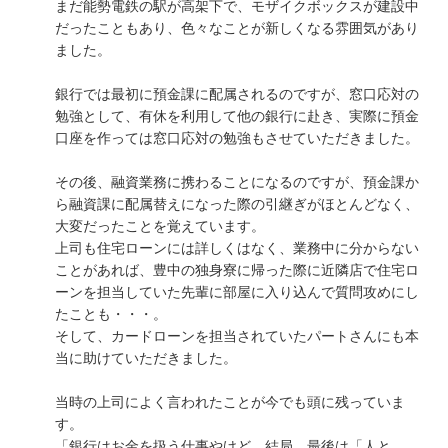
まだ能勢電鉄の駅が高架下で、モザイクボックスが建設中
だったこともあり、色々なことが新しくなる雰囲気があり
ました。
銀行では最初に預金課に配属されるのですが、窓口応対の
勉強として、有休を利用して他の銀行に赴き、実際に預金
口座を作っては窓口応対の勉強もさせていただきました。
その後、融資業務に携わることになるのですが、預金課か
ら融資課に配属替えになった際の引継ぎがほとんどなく、
大変だったことを覚えています。
上司も住宅ローンには詳しくはなく、業務中に分からない
ことがあれば、豊中の独身寮に帰った際に近隣店で住宅ロ
ーンを担当していた先輩に部屋に入り込んで質問攻めにし
たことも・・・。
そして、カードローンを担当されていたパートさんにも本
当に助けていただきました。
当時の上司によく言われたことが今でも頭に残っていま
す。
「銀行はお金を扱う仕事やけど、結局、最後は「人と