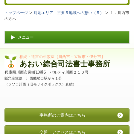
トップページ
対応エリア―主要５地域への想い（５）
１．川西市
の方へ
メニュー
相続・遺言の相談室【川西市・宝塚市・伊丹市】
あおい綜合司法書士事務所
兵庫県川西市栄町10番5 パルティ川西２１０号
阪急宝塚線 川西能勢口駅から１分
（ラソラ川西（旧モザイクボックス）直結）
事務所のご案内はこちら
交通・アクセスはこちら