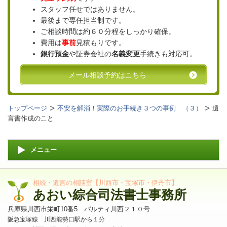
スタッフ任せではありません。
最後まで専任担当制です。
ご相談時間は約６０分程をしっかり確保。
費用は
事前
見積もりです。
銀行預金
や証券会社の
名義変更
手続きも対応可。
メール相談予約はこちら
トップページ
不安を解消！実際のお手続き３つの事例 （３）
遺
言書作成のこと
メニュー
相続・遺言の相談室【川西市・宝塚市・伊丹市】
あおい綜合司法書士事務所
兵庫県川西市栄町10番5 パルティ川西２１０号
阪急宝塚線 川西能勢口駅から１分