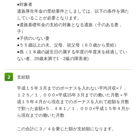
●対象者
遺族厚生年金の受給要件としましては、以下の条件を満た
していることが必要となります。
●遺族基礎年金の支給の対象となる遺族（子のある妻，
子）
●子供のいない妻
●５５歳以上の夫、父母、祖父母（６０歳から受給）
●孫（１８歳の誕生日の属する年度の年度末を経過してい
ない者、20歳未満で1・2級の障害者)
支給額
平成１５年３月までのボーナスを入れない平均月収×７．
１２５／１，０００×平成15年３月までの働いた月数＋平
成１５年４月から現在までのボーナスを入れて総額を月数
で割った金額×５．４８１／１，０００×平成１５年４月か
ら現在までの働いた月数
この合計に３／４を乗じた額が支給額になります。