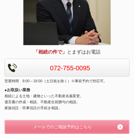
「相続の件で」
とまずはお電話
072-755-0095
営業時間 9:00～18:00（土日祝を除く）※事前予約で対応可。
●お取扱い業務
相続による土地・建物といった不動産名義変更。
遺言書の作成・相談、不動産生前贈与の相談。
家族信託・民事信託の手続き相談。
メールでのご相談予約はこちら